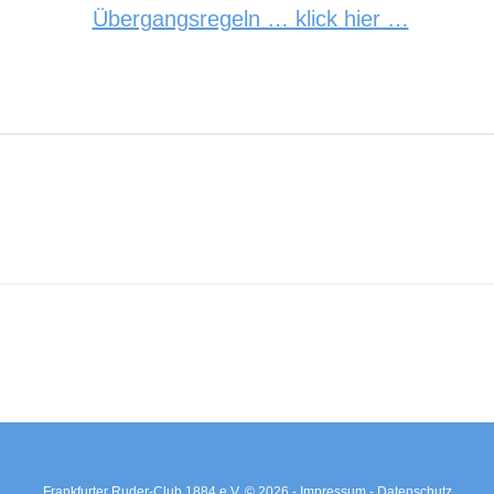
Übergangsregeln … klick hier …
Frankfurter Ruder-Club 1884 e.V. © 2026 -
Impressum -
Datenschutz