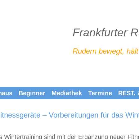
Frankfurter 
Rudern bewegt, hält
haus
Beginner
Mediathek
Termine
REST.
itnessgeräte – Vorbereitungen für das Win
ves Wintertraining sind mit der Ergänzung neuer Fi