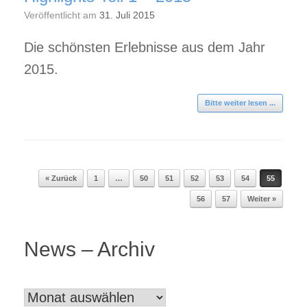
Veröffentlicht am
31. Juli 2015
Die schönsten Erlebnisse aus dem Jahr
2015.
Bitte weiter lesen ...
« Zurück
1
…
50
51
52
53
54
55
Beitragsnavigation
56
57
Weiter »
News – Archiv
News