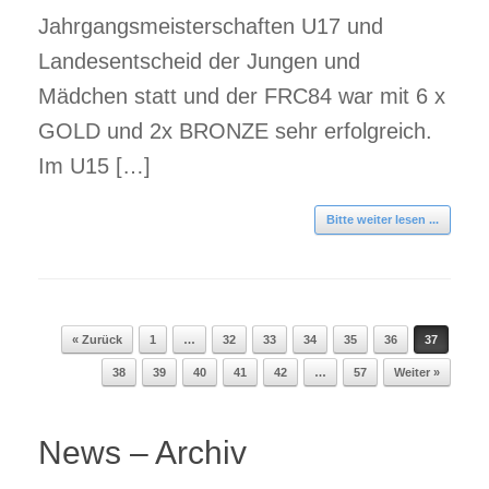
Jahrgangsmeisterschaften U17 und
Landesentscheid der Jungen und
Mädchen statt und der FRC84 war mit 6 x
GOLD und 2x BRONZE sehr erfolgreich.
Im U15 […]
Bitte weiter lesen ...
« Zurück
1
…
32
33
34
35
36
37
Beitragsnavigation
38
39
40
41
42
…
57
Weiter »
News – Archiv