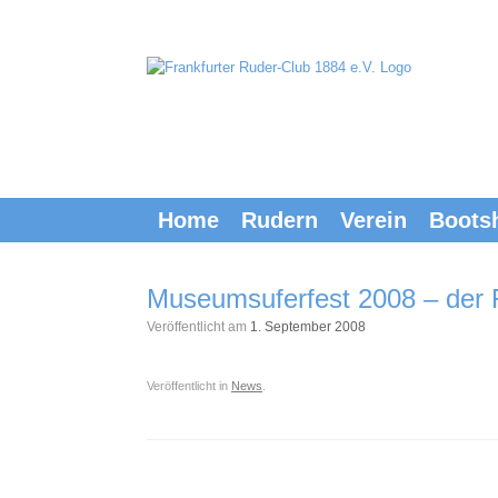
Zum
Inhalt
springen
Home
Rudern
Verein
Boots
Museumsuferfest 2008 – der
Veröffentlicht am
1. September 2008
Veröffentlicht in
News
.
Beitragsnavigation