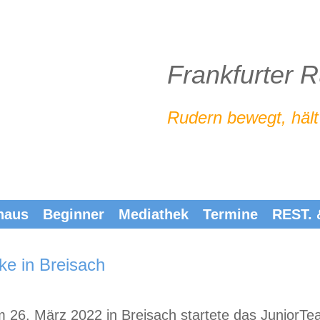
Frankfurter 
Rudern bewegt, hält
haus
Beginner
Mediathek
Termine
REST.
ke in Breisach
m 26. März 2022 in Breisach startete das JuniorT