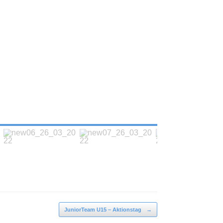
JuniorTeam U15 – Aktionstag
→