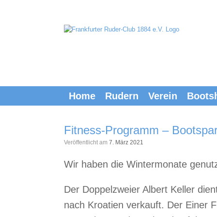
Zum
Inhalt
springen
Home
Rudern
Verein
Boots
Fitness-Programm – Bootspa
Veröffentlicht am
7. März 2021
Wir haben die Wintermonate genut
Der Doppelzweier Albert Keller die
nach Kroatien verkauft. Der Einer 