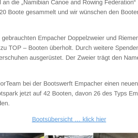
 an die „Namibian Canoe and Rowing Federation“ 
r 20 Boote gesammelt und wir wünschen den Boote
n gebrauchten Empacher Doppelzweier und Riemenv
n zu TOP – Booten überholt. Durch weitere Spenden
erschuhen ausgerüstet. Der Zweier trägt den Name
iorTeam bei der Bootswerft Empacher einen neuen 
spark jetzt auf 42 Booten, davon 26 des Typs Em
den.
Bootsübersicht … klick hier