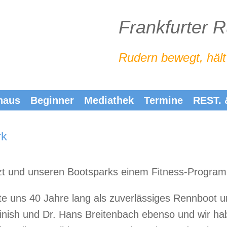
Frankfurter 
Rudern bewegt, hält
haus
Beginner
Mediathek
Termine
REST.
rk
zt und unseren Bootsparks einem Fitness-Program
nte uns 40 Jahre lang als zuverlässiges Rennboot 
Finish und Dr. Hans Breitenbach ebenso und wir h