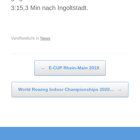
3:15,3 Min nach Ingoltstadt.
Veröffentlicht in
News
.
Beitragsnavigation
←
E-CUP Rhein-Main 2019
World Rowing Indoor Championships 2020…
→