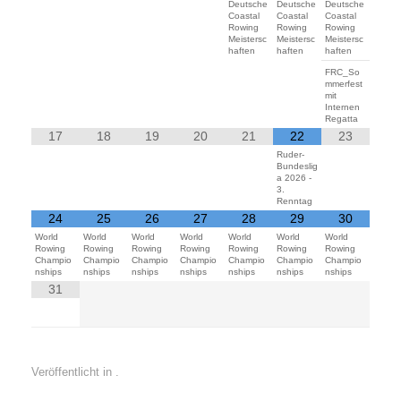
Deutsche
Deutsche
Deutsche
Coastal
Coastal
Coastal
Rowing
Rowing
Rowing
Meistersc
Meistersc
Meistersc
haften
haften
haften
FRC_So
mmerfest
mit
Internen
Regatta
17
18
19
20
21
22
23
Ruder-
Bundeslig
a 2026 -
3.
Renntag
24
25
26
27
28
29
30
World
World
World
World
World
World
World
Rowing
Rowing
Rowing
Rowing
Rowing
Rowing
Rowing
Champio
Champio
Champio
Champio
Champio
Champio
Champio
nships
nships
nships
nships
nships
nships
nships
31
Veröffentlicht in .