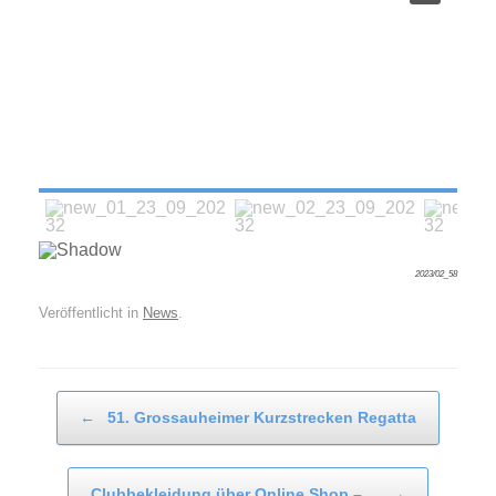
2023/02_58
Veröffentlicht in
News
.
Beitragsnavigation
←
51. Grossauheimer Kurzstrecken Regatta
Clubbekleidung über Online Shop –…
→