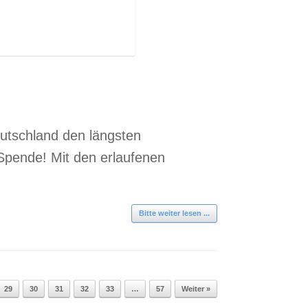
eutschland den längsten
 Spende! Mit den erlaufenen
Bitte weiter lesen ...
29
30
31
32
33
…
57
Weiter »