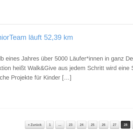
iorTeam läuft 52,39 km
halb eines Jahres über 5000 Läufer*innen in ganz D
ktion heißt Walk&Give aus jedem Schritt wird eine
che Projekte für Kinder […]
« Zurück
1
…
23
24
25
26
27
28