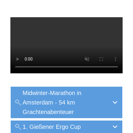
Midwinter-Marathon in
Amsterdam - 54 km
Grachtenabenteuer
1. Gießener Ergo Cup